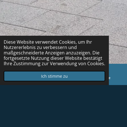
Diese Website verwendet Cookies, um Ihr
Nutzererlebnis zu verbessern und
maßgeschneiderte Anzeigen anzuzeigen. Die
fortgesetzte Nutzung dieser Website bestätigt
Ihre Zustimmung zur Verwendung von Cookies.
Ich stimme zu
E-Mail
Karte
YouTube
Wichtige Hinweise und Tipps
Das dürfen Sie auf keinen Fall verpassen:
Den Rabattcode UUGSEVO zu kopieren und den Link
zum Partner-Shop Magnetar zu klicken. (Damit